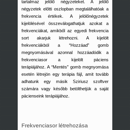
tartalmaz jelölő négyzeteket. A jelölő
négyzetek előtti oszlopban megtalálhatóak a
frekvencia értékek. A jelölőnégyzetek
kijelölésével összeválogathatjuk azokat a
frekvenciákat, amikből az egyedi frekvencia
sort akarjuk létrehozni. A kijelölt
frekvenciákból a “Hozzáad” gomb
megnyomásával azonnal hozzáadódik a
frekvenciasor a kijelölt páciens
terápiájához. A “Mentés” gomb megnyomása
esetén létrejön egy terápia fájl, amit tovább
adhatunk egy másik Sziriusz szoftver
számára vagy később betölthetjük a saját
pácienseink terápiájához.
Frekvenciasor létrehozása