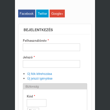
Facebook
Twitter
Google+
BEJELENTKEZÉS
Felhasználónév
*
Jelszó
*
Új fiók létrehozása
Új jelszó igénylése
Biztonság
Kód
*