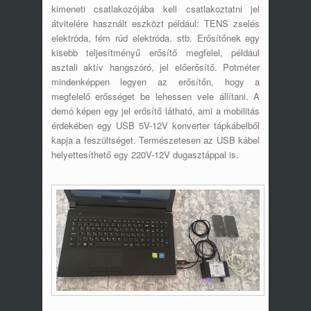
kimeneti csatlakozójába kell csatlakoztatni jel
átvitelére használt eszközt például: TENS zselés
elektróda, fém rúd elektróda. stb. Erősítőnek egy
kisebb teljesítményű erősítő megfelel, például
asztali aktív hangszóró, jel előerősítő. Potméter
mindenképpen legyen az erősítőn, hogy a
megfelelő erősséget be lehessen vele állítani. A
demó képen egy jel erősítő látható, ami a mobilitás
érdekében egy USB 5V-12V konverter tápkábelből
kapja a feszültséget. Természetesen az USB kábel
helyettesíthető egy 220V-12V dugasztáppal is.