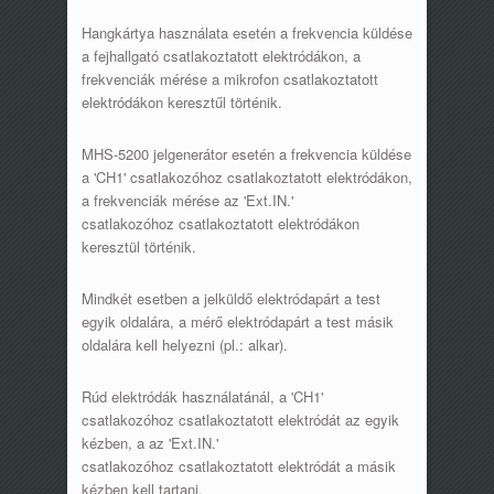
Hangkártya használata esetén a frekvencia küldése
a fejhallgató csatlakoztatott elektródákon, a
frekvenciák mérése a mikrofon csatlakoztatott
elektródákon keresztűl történik.
MHS-5200 jelgenerátor esetén a frekvencia küldése
a 'CH1' csatlakozóhoz csatlakoztatott elektródákon,
a frekvenciák mérése az 'Ext.IN.'
csatlakozóhoz csatlakoztatott elektródákon
keresztül történik.
Mindkét esetben a jelküldő elektródapárt a test
egyik oldalára, a mérő elektródapárt a test másik
oldalára kell helyezni (pl.: alkar).
Rúd elektródák használatánál, a 'CH1'
csatlakozóhoz csatlakoztatott elektródát az egyik
kézben, a az 'Ext.IN.'
csatlakozóhoz csatlakoztatott elektródát a másik
kézben kell tartani.