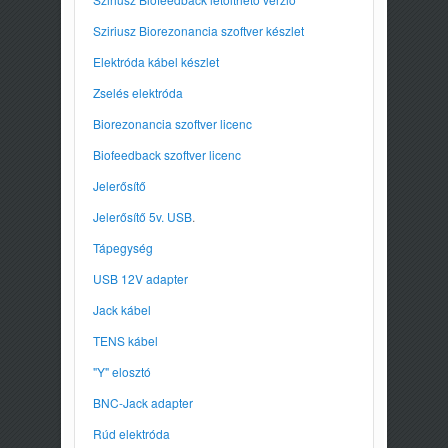
Sziriusz Biorezonancia szoftver készlet
Elektróda kábel készlet
Zselés elektróda
Biorezonancia szoftver licenc
Biofeedback szoftver licenc
Jelerősítő
Jelerősítő 5v. USB
.
Tápegység
USB 12V adapter
Jack kábel
TENS kábel
"Y" elosztó
BNC-Jack adapter
Rúd elektróda