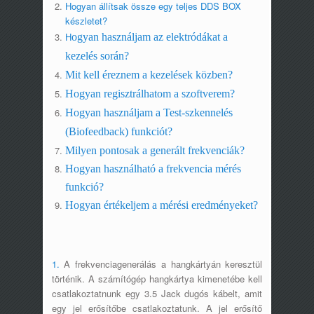
Hogyan állítsak össze egy teljes DDS BOX
készletet?
H
ogyan használjam az elektródákat a
kezelés során?
Mit kell éreznem a kezelések közben?
Hogyan regisztrálhatom a szoftverem?
Hogyan használjam a Test-szkennelés
(Biofeedback) funkciót?
Milyen pontosak a generált frekvenciák?
Hogyan használható a frekvencia mérés
funkció?
Hogyan értékeljem a mérési eredményeket?
1.
A frekvenciagenerálás a hangkártyán keresztül
történik. A számítógép hangkártya kimenetébe kell
csatlakoztatnunk egy 3.5 Jack dugós kábelt, amit
egy jel erősítőbe csatlakoztatunk. A jel erősítő