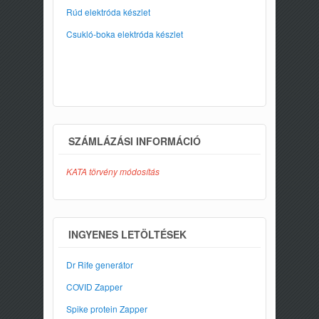
Rúd elektróda készlet
Csukló-boka elektróda készlet
SZÁMLÁZÁSI INFORMÁCIÓ
KATA törvény módosítás
INGYENES LETÖLTÉSEK
Dr Rife generátor
COVID Zapper
Spike protein Zapper