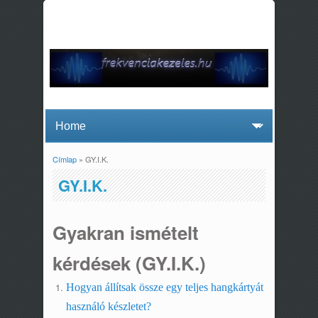
Címlap
» GY.I.K.
Jelenlegi hely
GY.I.K.
Gyakran ismételt
kérdések (GY.I.K.)
Hogyan állítsak össze egy teljes hangkártyát
használó készletet?