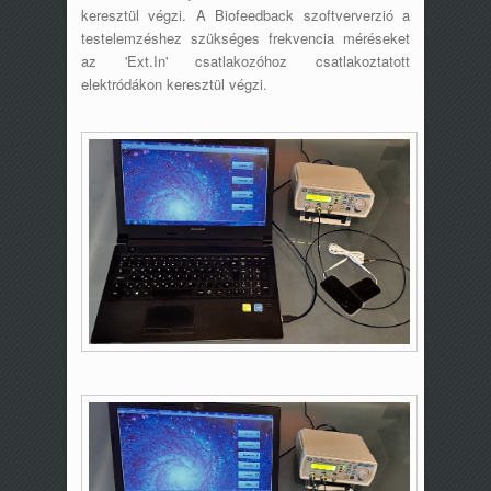
keresztül végzi. A Biofeedback szoftververzió a
testelemzéshez szükséges frekvencia méréseket
az 'Ext.In' csatlakozóhoz csatlakoztatott
elektródákon keresztül végzi.