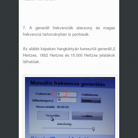
7
. A generált frekvenciák alacsony és magas
frekvencia tartományban is pontosak.
Az alábbi képeken hangkártyán keresztül generált,2
Hertzes, 1852 Hertzes és 15.000 Hertzes jelalakok
láthatóak.