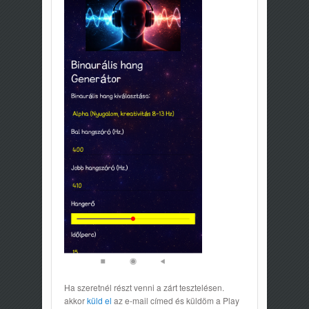
Ha szeretnél részt venni a zárt tesztelésen.
akkor
küld el
az e-mail címed és küldöm a Play