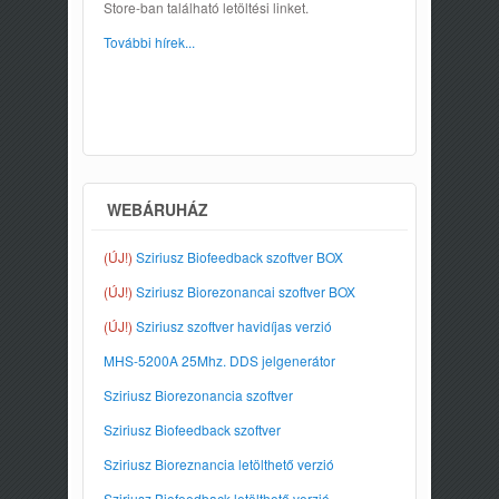
Store-ban található letöltési linket.
További hírek...
WEBÁRUHÁZ
(ÚJ!)
Sziriusz Biofeedback szoftver BOX
(ÚJ!)
Sziriusz Biorezonancai szoftver BOX
(ÚJ!)
Sziriusz szoftver havidíjas verzió
MHS-5200A 25Mhz. DDS jelgenerátor
Sziriusz Biorezonancia szoftver
Sziriusz Biofeedback szoftver
Sziriusz Bioreznancia letölthető verzió
Sziriusz Biofeedback letölthető verzió