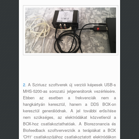
2
. A Sziriusz szoftverek új verziói képesek USB-s
MHS-5200-as sorozatú jelgenerátorok vezérlésére.
Ebben az esetben a frekvenciák nem a
hangkártyán keresztül, hanem a DDS BOX-on
keresztül generálódnak. A jel további erősítése
nem szükséges, az elektródákat közvetlenül a
BOX-hoz csatlakoztathatóak. A Biorezonancia és
Biofeedback szoftververziók a terápiákat a BOX
'CH1' csatlakozójához csatlakoztatott elektródákon