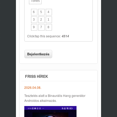
Törlés
6
5
4
3
2
1
9
7
8
Click/tap this sequence:
4514
FRISS HÍREK
2026.04.08.
Tesztelés alatt a Binaurális Hang generátor
Androidos alkalmazás.