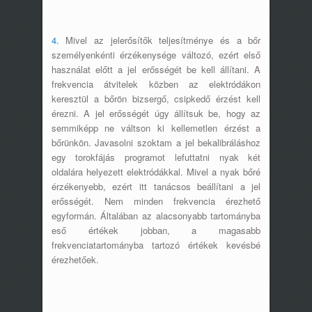
4.
Mivel az jelerősítők teljesítménye és a bőr
személyenkénti érzékenysége változó, ezért első
használat előtt a jel erősségét be kell állítani. A
frekvencia átvitelek közben az elektródákon
keresztül a bőrön bizsergő, csipkedő érzést kell
érezni. A jel erősségét úgy állítsuk be, hogy az
semmiképp ne váltson ki kellemetlen érzést a
bőrünkön. Javasolni szoktam a jel bekalibráláshoz
egy torokfájás programot lefuttatni nyak két
oldalára helyezett elektródákkal. Mivel a nyak bőré
érzékenyebb, ezért itt tanácsos beállítani a jel
erősségét. Nem minden frekvencia érezhető
egyformán. Általában az alacsonyabb tartományba
eső értékek jobban, a magasabb
frekvenciatartományba tartozó értékek kevésbé
érezhetőek.