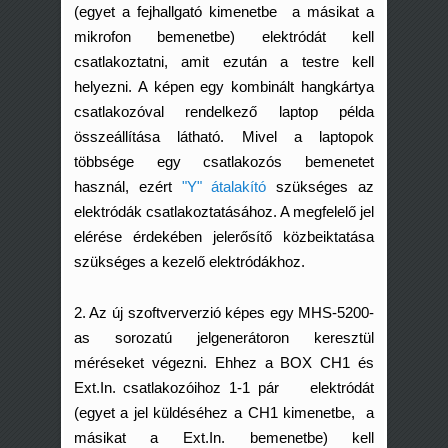
(egyet a fejhallgató kimenetbe a másikat a
mikrofon bemenetbe) elektródát kell
csatlakoztatni, amit ezután a testre kell
helyezni. A képen egy kombinált hangkártya
csatlakozóval rendelkező laptop példa
összeállítása látható. Mivel a laptopok
többsége egy csatlakozós bemenetet
használ, ezért
"Y" átalakító
szükséges az
elektródák csatlakoztatásához. A megfelelő jel
elérése érdekében jelerősítő közbeiktatása
szükséges a kezelő elektródákhoz.
2. Az új szoftververzió képes egy MHS-5200-
as sorozatú jelgenerátoron keresztül
méréseket végezni. Ehhez a BOX CH1 és
Ext.In. csatlakozóihoz 1-1 pár elektródát
(egyet a jel küldéséhez a CH1 kimenetbe, a
másikat a Ext.In. bemenetbe) kell