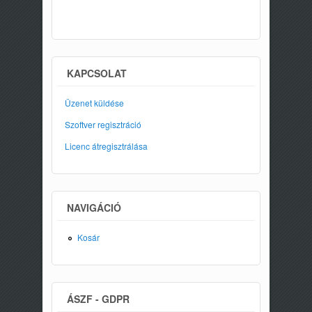
KAPCSOLAT
Üzenet küldése
Szoftver regisztráció
Licenc átregisztrálása
NAVIGÁCIÓ
Kosár
ÁSZF - GDPR